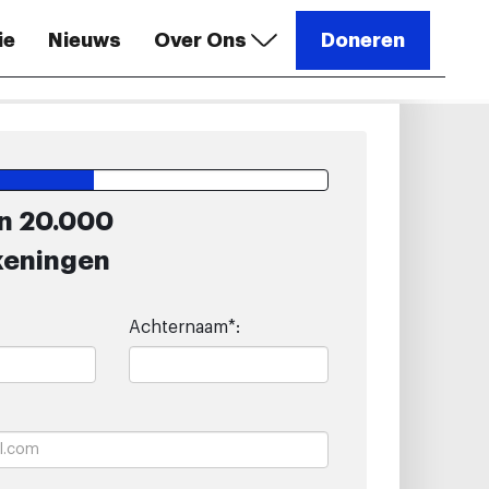
ie
Nieuws
Over Ons
Doneren
n 20.000
keningen
Achternaam*: