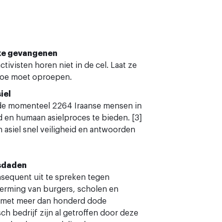
ieke gevangenen
ivisten horen niet in de cel. Laat ze
 toe moet oproepen.
iel
de momenteel 2264 Iraanse mensen in
 en humaan asielproces te bieden. [3]
 asiel snel veiligheid en antwoorden
isdaden
nsequent uit te spreken tegen
erming van burgers, scholen en
ol met meer dan honderd dode
h bedrijf zijn al getroffen door deze