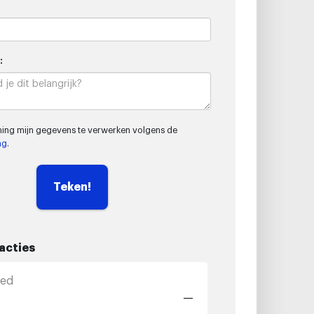
:
ming mijn gegevens te verwerken volgens de
ng
.
Teken!
acties
zed