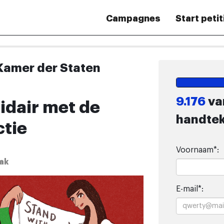
Campagnes
Start petit
Kamer der Staten
9.176
va
idair met de
handte
ctie
Form
Voornaam*:
to
ak
sign
E-mail*:
petition