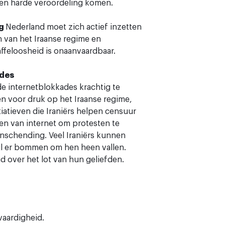
een harde veroordeling komen.
ng
Nederland moet zich actief inzetten
 van het Iraanse regime en
affeloosheid is onaanvaardbaar.
ades
e internetblokkades krachtig te
ten voor druk op het Iraanse regime,
iatieven die Iraniërs helpen censuur
iten van internet om protesten te
nschending. Veel Iraniërs kunnen
jl er bommen om hen heen vallen.
d over het lot van hun geliefden.
tvaardigheid.