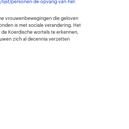
l/lijst/personen-de-opvang-van-het-
dische vrouwenbewegingen die geloven
nden is met sociale verandering. Het
r de Koerdische wortels te erkennen,
uwen zich al decennia verzetten