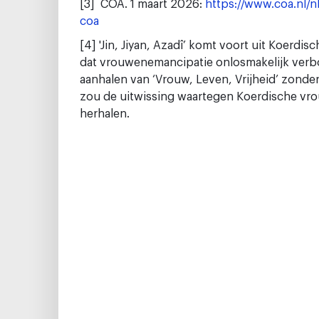
[3] COA. 1 maart 2026:
https://www.coa.nl/n
coa
[4] 'Jin, Jiyan, Azadî’ komt voort uit Koer
dat vrouwenemancipatie onlosmakelijk verbo
aanhalen van ‘Vrouw, Leven, Vrijheid’ zonde
zou de uitwissing waartegen Koerdische vro
herhalen.