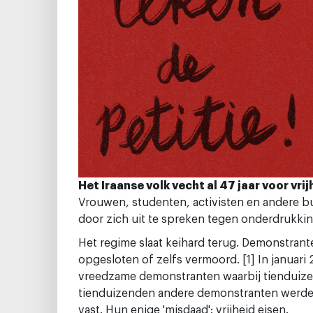
Het Iraanse volk vecht al 47 jaar voor vr
Vrouwen, studenten, activisten en andere bu
door zich uit te spreken tegen onderdrukkin
Het regime slaat keihard terug. Demonstran
opgesloten of zelfs vermoord. [1] In januar
vreedzame demonstranten waarbij tienduize
tienduizenden andere demonstranten werden
vast. Hun enige 'misdaad': vrijheid eisen.