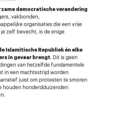
rzame democratische verandering
ers, vakbonden,
elijke organisaties die een vrije
e zelf bevecht, is de enige
de Islamitische Republiek én elke
ers in gevaar brengt
. Dit is geen
endingen van hetzelfde fundamentele
nt in een machtsstrijd worden
arratief juist om protesten te smoren
 Ze houden honderdduizenden
en.