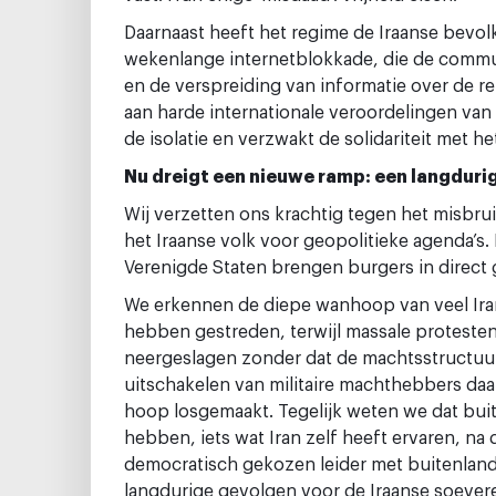
Daarnaast heeft het regime de Iraanse bevol
wekenlange internetblokkade, die de commun
en de verspreiding van informatie over de r
aan harde internationale veroordelingen van
de isolatie en verzwakt de solidariteit met he
Nu dreigt een nieuwe ramp: een langduri
Wij verzetten ons krachtig tegen het misbru
het Iraanse volk voor geopolitieke agenda’s
Verenigde Staten brengen burgers in direct 
We erkennen de diepe wanhoop van veel Iran
hebben gestreden, terwijl massale protesten 
neergeslagen zonder dat de machtsstructuur
uitschakelen van militaire machthebbers da
hoop losgemaakt. Tegelijk weten we dat bui
hebben, iets wat Iran zelf heeft ervaren, na
democratisch gekozen leider met buitenlan
langdurige gevolgen voor de Iraanse soeverei