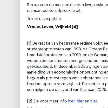
Sta op voor de mensen die hun leven risker
mensenrechten. Spreek je uit.
Teken deze petitie.
Vrouw, Leven, Vrijheid [4]
[1] De reactie van het Iraanse regime volgt 
studentenprotesten van 1999, de Groene B
brandstofprotesten van 2019, en de Woman,
werden demonstranten neergeschoten, massa
geëxecuteerd. In december 2025 gingen opni
aanleiding van economische ontwrichting en
begon als protest tegen verslechterende le
bredere oproep voor vrijheid. De aantallen 
een miljoen op de avond van 8 januari 2026.
[2] Zie voor meer info
hier
,
hier
en
hier
.