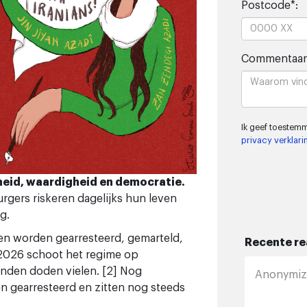
Postcode*:
Commentaar
Ik geef toestem
privacy verklari
ijheid, waardigheid en democratie.
rgers riskeren dagelijks hun leven
g.
ten worden gearresteerd, gemarteld,
Recente re
i 2026 schoot het regime op
nden doden vielen. [2] Nog
Anonymi
 gearresteerd en zitten nog steeds