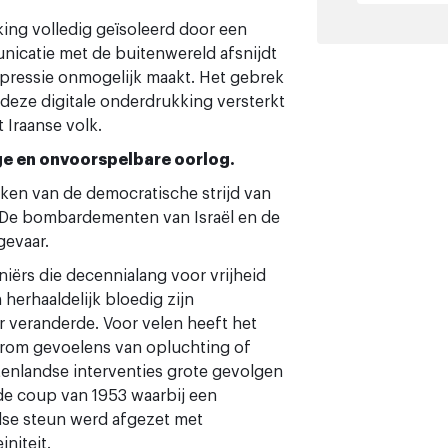
king volledig geïsoleerd door een
icatie met de buitenwereld afsnijdt
epressie onmogelijk maakt. Het gebrek
 deze digitale onderdrukking versterkt
t Iraanse volk.
ge en onvoorspelbare oorlog.
iken van de democratische strijd van
. De bombardementen van Israël en de
gevaar.
iërs die decennialang voor vrijheid
herhaaldelijk bloedig zijn
 veranderde. Voor velen heeft het
arom gevoelens van opluchting of
tenlandse interventies grote gevolgen
 de coup van 1953 waarbij een
dse steun werd afgezet met
niteit.