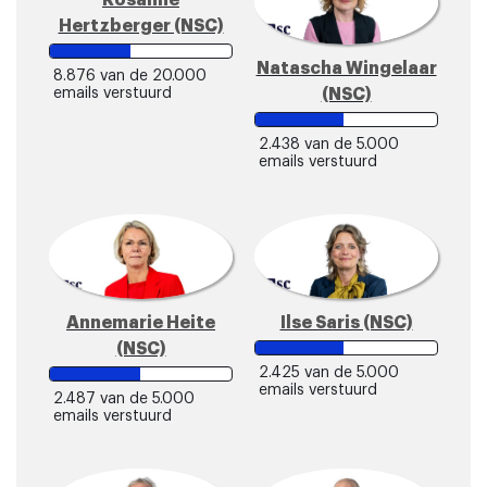
Rosanne
Hertzberger (NSC)
Natascha Wingelaar
8.876
van de 20.000
(NSC)
emails verstuurd
2.438
van de 5.000
emails verstuurd
Annemarie Heite
Ilse Saris (NSC)
(NSC)
2.425
van de 5.000
emails verstuurd
2.487
van de 5.000
emails verstuurd