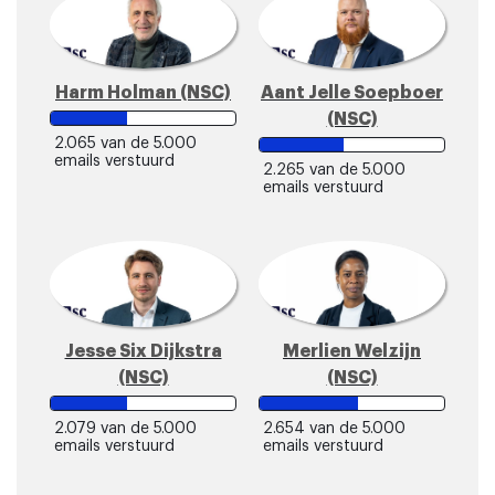
Harm Holman (NSC)
Aant Jelle Soepboer
(NSC)
2.065
van de 5.000
emails verstuurd
2.265
van de 5.000
emails verstuurd
Jesse Six Dijkstra
Merlien Welzijn
(NSC)
(NSC)
2.079
van de 5.000
2.654
van de 5.000
emails verstuurd
emails verstuurd