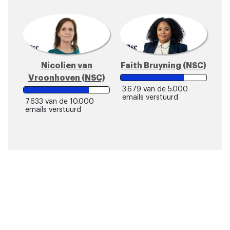
Nicolien van
Faith Bruyning (NSC)
Vroonhoven (NSC)
3.679
van de 5.000
emails verstuurd
7.633
van de 10.000
emails verstuurd