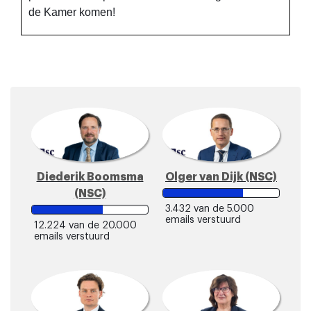
de Kamer komen!
Diederik Boomsma
Olger van Dijk (NSC)
(NSC)
3.432
van de 5.000
emails verstuurd
12.224
van de 20.000
emails verstuurd