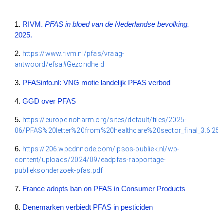
1. 
RIVM.
PFAS in bloed van de Nederlandse bevolking.
2025.
2. 
https://www.rivm.nl/pfas/vraag-
antwoord/efsa#Gezondheid
3. 
PFASinfo.nl: VNG motie landelijk PFAS verbod
4. 
GGD over PFAS
5. 
https://europe.noharm.org/sites/default/files/2025-
06/PFAS%20letter%20from%20healthcare%20sector_final_3.6.2
6. 
https://206.wpcdnnode.com/ipsos-publiek.nl/wp-
content/uploads/2024/09/eadpfas-rapportage-
publieksonderzoek-pfas.pdf
7. 
France adopts ban on PFAS in Consumer Products
8. 
Denemarken verbiedt PFAS in pesticiden