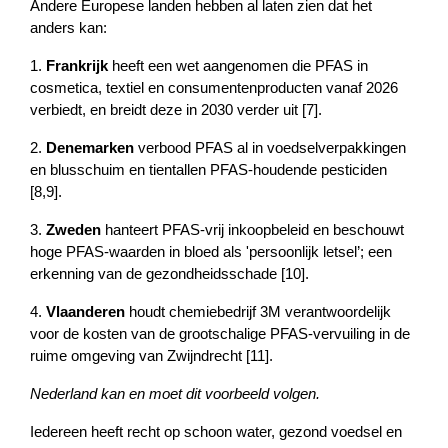
Andere Europese landen hebben al laten zien dat het 
anders kan:
1. 
Frankrijk
 heeft een wet aangenomen die PFAS in 
cosmetica, textiel en consumentenproducten vanaf 2026 
verbiedt, en breidt deze in 2030 verder uit [7].
2. 
Denemarken
 verbood PFAS al in voedselverpakkingen 
en blusschuim en tientallen PFAS-houdende pesticiden 
[8,9].
3. 
Zweden
 hanteert PFAS-vrij inkoopbeleid en beschouwt 
hoge PFAS-waarden in bloed als 'persoonlijk letsel’; een 
erkenning van de gezondheidsschade [10].
4. 
Vlaanderen
 houdt chemiebedrijf 3M verantwoordelijk 
voor de kosten van de grootschalige PFAS-vervuiling in de 
ruime omgeving van Zwijndrecht [11].
Nederland kan en moet dit voorbeeld volgen.
Iedereen heeft recht op schoon water, gezond voedsel en 