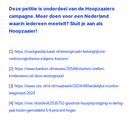
Deze petitie is onderdeel van de Hoopzaaiers
campagne. Meer doen voor een Nederland
waarin iedereen meetelt? Sluit je aan als
Hoopzaaier!
[1]
https://vastgoedactueel.nl/woningmarkt-belangrijkste-
verkiezingsthema-volgens-kiezers/
[2]
https://www.banken.nl/nieuws/25549/starters-stellen-
kinderwens-uit-door-woningnood
[3]
https://www.cbs.nl/nl-nl/maatwerk/2024/48/landelijke-monitor-
leegstand-2024
[4]
https://nos.nl/artikel/2535752-grootste-huurprijsstijging-in-dertig-
jaar-huren-gemiddeld-5-4-procent-hoger